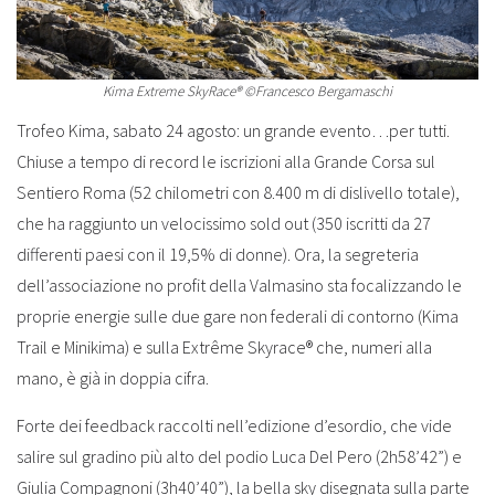
Kima Extreme SkyRace® ©Francesco Bergamaschi
Trofeo Kima, sabato 24 agosto: un grande evento…per tutti.
Chiuse a tempo di record le iscrizioni alla Grande Corsa sul
Sentiero Roma (52 chilometri con 8.400 m di dislivello totale),
che ha raggiunto un velocissimo sold out (350 iscritti da 27
differenti paesi con il 19,5% di donne). Ora, la segreteria
dell’associazione no profit della Valmasino sta focalizzando le
proprie energie sulle due gare non federali di contorno (Kima
Trail e Minikima) e sulla Extrême Skyrace® che, numeri alla
mano, è già in doppia cifra.
Forte dei feedback raccolti nell’edizione d’esordio, che vide
salire sul gradino più alto del podio Luca Del Pero (2h58’42”) e
Giulia Compagnoni (3h40’40”), la bella sky disegnata sulla parte