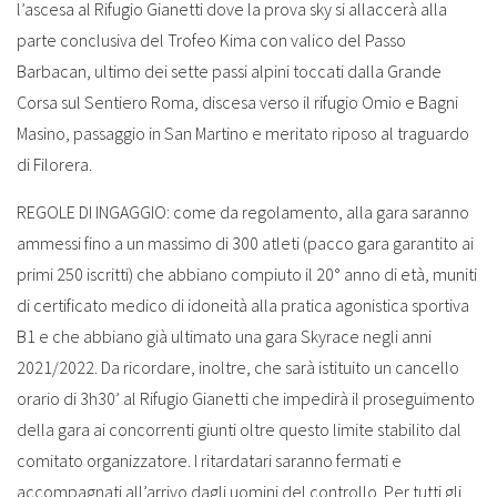
l’ascesa al Rifugio Gianetti dove la prova sky si allaccerà alla
parte conclusiva del Trofeo Kima con valico del Passo
Barbacan, ultimo dei sette passi alpini toccati dalla Grande
Corsa sul Sentiero Roma, discesa verso il rifugio Omio e Bagni
Masino, passaggio in San Martino e meritato riposo al traguardo
di Filorera.
REGOLE DI INGAGGIO: come da regolamento, alla gara saranno
ammessi fino a un massimo di 300 atleti (pacco gara garantito ai
primi 250 iscritti) che abbiano compiuto il 20° anno di età, muniti
di certificato medico di idoneità alla pratica agonistica sportiva
B1 e che abbiano già ultimato una gara Skyrace negli anni
2021/2022. Da ricordare, inoltre, che sarà istituito un cancello
orario di 3h30’ al Rifugio Gianetti che impedirà il proseguimento
della gara ai concorrenti giunti oltre questo limite stabilito dal
comitato organizzatore. I ritardatari saranno fermati e
accompagnati all’arrivo dagli uomini del controllo. Per tutti gli