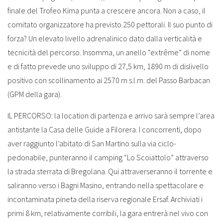
finale del Trofeo Kima punta a crescere ancora. Non a caso, il
comitato organizzatore ha previsto 250 pettorali. Il suo punto di
forza? Un elevato livello adrenalinico dato dalla verticalità e
tecnicità del percorso. Insomma, un anello “extrême” di nome
e di fatto prevede uno sviluppo di 27,5 km, 1890 m di dislivello
positivo con scollinamento ai 2570 m s.l.m. del Passo Barbacan
(GPM della gara).
IL PERCORSO: la location di partenza e arrivo sarà sempre l’area
antistante la Casa delle Guide a Filorera. I concorrenti, dopo
aver raggiunto l’abitato di San Martino sulla via ciclo-
pedonabile, punteranno il camping “Lo Scoiattolo” attraverso
la strada sterrata di Bregolana. Qui attraverseranno il torrente e
saliranno verso i Bagni Masino, entrando nella spettacolare e
incontaminata pineta della riserva regionale Ersaf. Archiviati i
primi 8 km, relativamente corribili, la gara entrerà nel vivo con