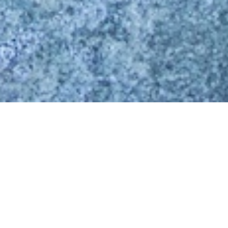
IMA EXTREME -
- MINI KIMA
eo Kima
o, Sondrio – 22 agosto, 2026