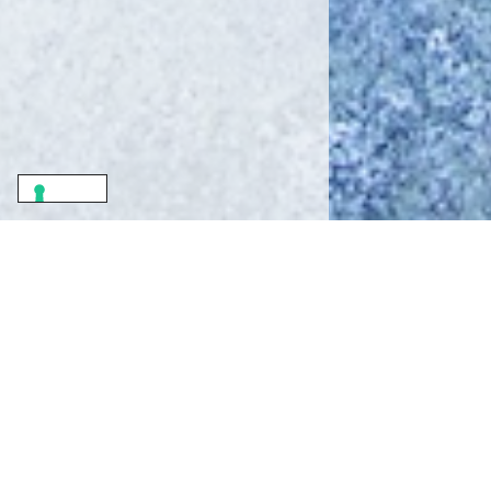
ISCRIZIONI K
KIMA TRAIL 
Trof
Val Masin